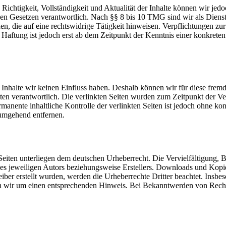
die Richtigkeit, Vollständigkeit und Aktualität der Inhalte können wir
n Gesetzen verantwortlich. Nach §§ 8 bis 10 TMG sind wir als Dienstean
, die auf eine rechtswidrige Tätigkeit hinweisen. Verpflichtungen z
e Haftung ist jedoch erst ab dem Zeitpunkt der Kenntnis einer konkre
n Inhalte wir keinen Einfluss haben. Deshalb können wir für diese fre
 Seiten verantwortlich. Die verlinkten Seiten wurden zum Zeitpunkt der
manente inhaltliche Kontrolle der verlinkten Seiten ist jedoch ohne ko
umgehend entfernen.
n Seiten unterliegen dem deutschen Urheberrecht. Die Vervielfältigung,
s jeweiligen Autors beziehungsweise Erstellers. Downloads und Kopien 
eiber erstellt wurden, werden die Urheberrechte Dritter beachtet. Insbe
en wir um einen entsprechenden Hinweis. Bei Bekanntwerden von Recht