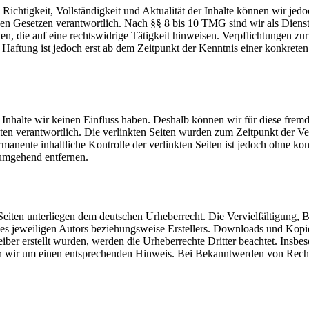
die Richtigkeit, Vollständigkeit und Aktualität der Inhalte können wir
n Gesetzen verantwortlich. Nach §§ 8 bis 10 TMG sind wir als Dienstean
, die auf eine rechtswidrige Tätigkeit hinweisen. Verpflichtungen z
e Haftung ist jedoch erst ab dem Zeitpunkt der Kenntnis einer konkre
n Inhalte wir keinen Einfluss haben. Deshalb können wir für diese fre
 Seiten verantwortlich. Die verlinkten Seiten wurden zum Zeitpunkt der
manente inhaltliche Kontrolle der verlinkten Seiten ist jedoch ohne ko
umgehend entfernen.
n Seiten unterliegen dem deutschen Urheberrecht. Die Vervielfältigung,
s jeweiligen Autors beziehungsweise Erstellers. Downloads und Kopien 
eiber erstellt wurden, werden die Urheberrechte Dritter beachtet. Insbe
en wir um einen entsprechenden Hinweis. Bei Bekanntwerden von Recht