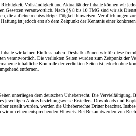
die Richtigkeit, Vollständigkeit und Aktualität der Inhalte können wir
n Gesetzen verantwortlich. Nach §§ 8 bis 10 TMG sind wir als Dienstean
, die auf eine rechtswidrige Tätigkeit hinweisen. Verpflichtungen z
e Haftung ist jedoch erst ab dem Zeitpunkt der Kenntnis einer konkre
n Inhalte wir keinen Einfluss haben. Deshalb können wir für diese fre
 Seiten verantwortlich. Die verlinkten Seiten wurden zum Zeitpunkt der
manente inhaltliche Kontrolle der verlinkten Seiten ist jedoch ohne ko
umgehend entfernen.
n Seiten unterliegen dem deutschen Urheberrecht. Die Vervielfältigung,
s jeweiligen Autors beziehungsweise Erstellers. Downloads und Kopien 
eiber erstellt wurden, werden die Urheberrechte Dritter beachtet. Insbe
en wir um einen entsprechenden Hinweis. Bei Bekanntwerden von Recht