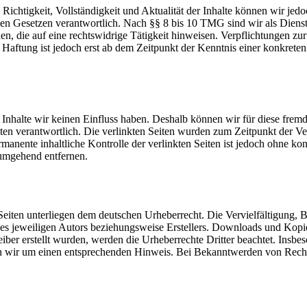
die Richtigkeit, Vollständigkeit und Aktualität der Inhalte können wir
n Gesetzen verantwortlich. Nach §§ 8 bis 10 TMG sind wir als Dienstean
, die auf eine rechtswidrige Tätigkeit hinweisen. Verpflichtungen z
e Haftung ist jedoch erst ab dem Zeitpunkt der Kenntnis einer konkre
n Inhalte wir keinen Einfluss haben. Deshalb können wir für diese fre
 Seiten verantwortlich. Die verlinkten Seiten wurden zum Zeitpunkt der
manente inhaltliche Kontrolle der verlinkten Seiten ist jedoch ohne ko
umgehend entfernen.
n Seiten unterliegen dem deutschen Urheberrecht. Die Vervielfältigung,
s jeweiligen Autors beziehungsweise Erstellers. Downloads und Kopien 
eiber erstellt wurden, werden die Urheberrechte Dritter beachtet. Insbe
en wir um einen entsprechenden Hinweis. Bei Bekanntwerden von Recht