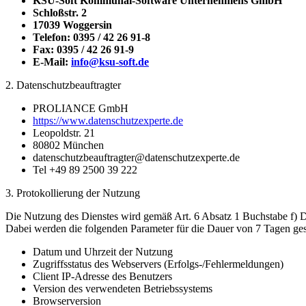
KSU-Soft Kommunal-Software Unternehmens GmbH
Schloßstr. 2
17039 Woggersin
Telefon: 0395 / 42 26 91-8
Fax: 0395 / 42 26 91-9
E-Mail:
info@ksu-soft.de
2. Datenschutzbeauftragter
PROLIANCE GmbH
https://www.datenschutzexperte.de
Leopoldstr. 21
80802 München
datenschutzbeauftragter@datenschutzexperte.de
Tel +49 89 2500 39 222
3. Protokollierung der Nutzung
Die Nutzung des Dienstes wird gemäß Art. 6 Absatz 1 Buchstabe f) DS
Dabei werden die folgenden Parameter für die Dauer von 7 Tagen ges
Datum und Uhrzeit der Nutzung
Zugriffsstatus des Webservers (Erfolgs-/Fehlermeldungen)
Client IP-Adresse des Benutzers
Version des verwendeten Betriebssystems
Browserversion