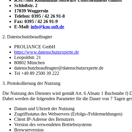
KSU-Soft Kommunal-Software Unternehmens GmbH
Schloßstr. 2
17039 Woggersin
Telefon: 0395 / 42 26 91-8
Fax: 0395 / 42 26 91-9
E-Mail:
info@ksu-soft.de
2. Datenschutzbeauftragter
PROLIANCE GmbH
https://www.datenschutzexperte.de
Leopoldstr. 21
80802 München
datenschutzbeauftragter@datenschutzexperte.de
Tel +49 89 2500 39 222
3. Protokollierung der Nutzung
Die Nutzung des Dienstes wird gemäß Art. 6 Absatz 1 Buchstabe f) DS
Dabei werden die folgenden Parameter für die Dauer von 7 Tagen ges
Datum und Uhrzeit der Nutzung
Zugriffsstatus des Webservers (Erfolgs-/Fehlermeldungen)
Client IP-Adresse des Benutzers
Version des verwendeten Betriebssystems
Browserversion