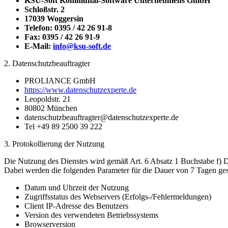
KSU-Soft Kommunal-Software Unternehmens GmbH
Schloßstr. 2
17039 Woggersin
Telefon: 0395 / 42 26 91-8
Fax: 0395 / 42 26 91-9
E-Mail:
info@ksu-soft.de
2. Datenschutzbeauftragter
PROLIANCE GmbH
https://www.datenschutzexperte.de
Leopoldstr. 21
80802 München
datenschutzbeauftragter@datenschutzexperte.de
Tel +49 89 2500 39 222
3. Protokollierung der Nutzung
Die Nutzung des Dienstes wird gemäß Art. 6 Absatz 1 Buchstabe f) DS
Dabei werden die folgenden Parameter für die Dauer von 7 Tagen ges
Datum und Uhrzeit der Nutzung
Zugriffsstatus des Webservers (Erfolgs-/Fehlermeldungen)
Client IP-Adresse des Benutzers
Version des verwendeten Betriebssystems
Browserversion